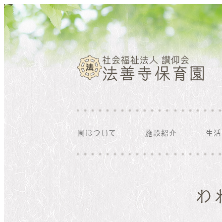
社会福祉法人 讃仰会
法善寺保育園
園について
施設紹介
生活
平面
定員・概要・沿革
周辺
1日の流れ
わ
年間行事