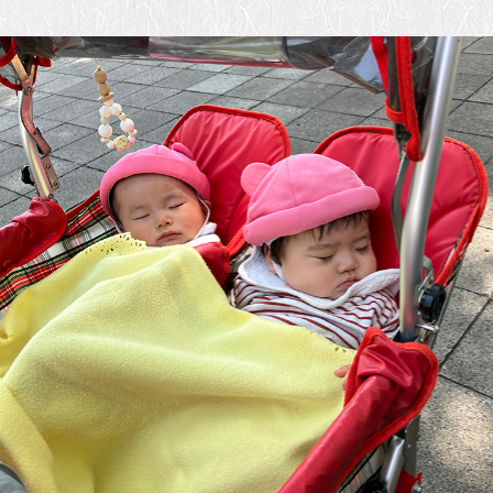
3才児ちゅうりっぷ組
4才児たんぽぽ組
5才児すみれ組
季節の活動