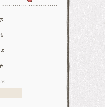
表
表
立表
表
立表
詳しく見る