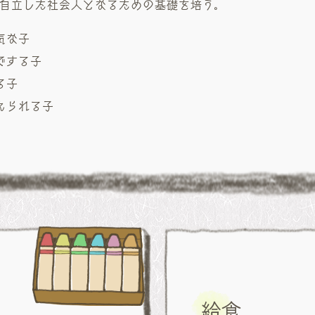
自立した社会人となるための基礎を培う。
気な子
でする子
る子
えられる子
給食