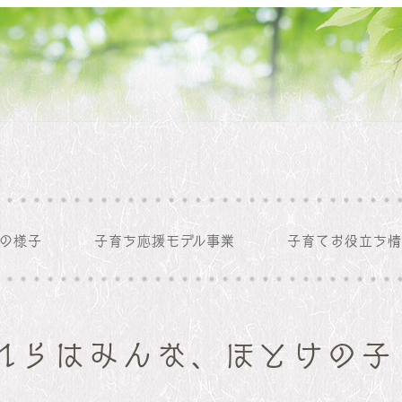
の様子
子育ち応援モデル事業
子育てお役立ち情
図・写真
0才児ひよこ組
マップ
1才児りす組
れらはみんな、ほとけの子
2才児うさぎ組