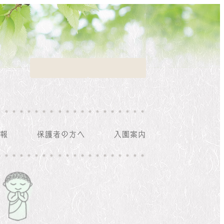
採用
アクセス
報
保護者の方へ
入園案内
保育利用案内
書類ダウンロード
一時保育
入園に必要なもの
写真販売
子育て支援表
保健情報